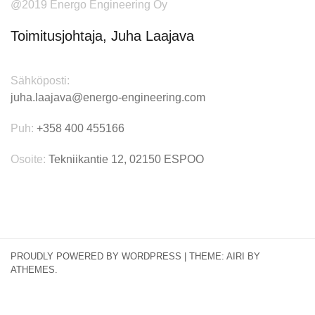
@2019 Energo Engineering Oy
Toimitusjohtaja, Juha Laajava
Sähköposti:
juha.laajava@energo-engineering.com
Puh:
+358 400 455166
Osoite:
Tekniikantie 12, 02150 ESPOO
PROUDLY POWERED BY WORDPRESS
|
THEME:
AIRI
BY
ATHEMES.