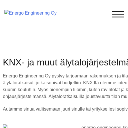
TOG
KNX- ja muut älytalojärjestelm
Energo Engineering Oy pystyy tarjoamaan rakennuksen ja til
älytaloratkaisut, jotka sopivat budjettiin. KNX:llä olemme toteu
suuriin kouluhin. Myös pienempiin tiloihin, kuten ravintolat ja 
ohjausjärjestelmänsä. Älytaloratkaisuilla joustavuutta tilan m
Autamme sinua valitsemaan juuri sinulle tai yrityksellesi sopi