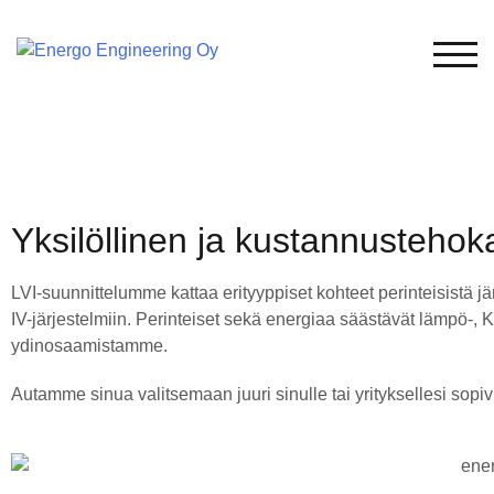
TOG
Yksilöllinen ja kustannustehok
LVI-suunnittelumme kattaa erityyppiset kohteet perinteisistä jä
IV-järjestelmiin. Perinteiset sekä energiaa säästävät lämpö-, K
ydinosaamistamme.
Autamme sinua valitsemaan juuri sinulle tai yrityksellesi sopi