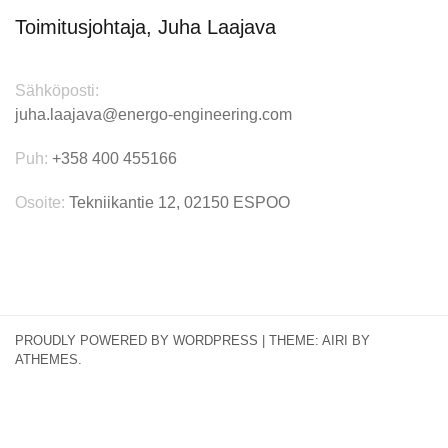
Toimitusjohtaja, Juha Laajava
Sähköposti:
juha.laajava@energo-engineering.com
Puh:
+358 400 455166
Osoite:
Tekniikantie 12, 02150 ESPOO
PROUDLY POWERED BY WORDPRESS
|
THEME:
AIRI
BY
ATHEMES.